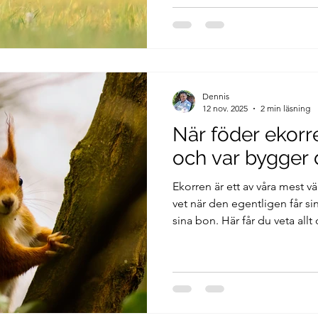
Dennis
12 nov. 2025
2 min läsning
När föder ekorr
och var bygger 
Ekorren är ett av våra mest 
vet när den egentligen får si
sina bon. Här får du veta all
sina ungar, hur boet ser ut o
rytm genom året.