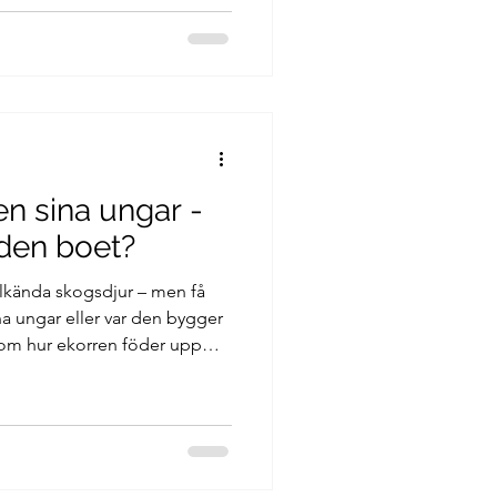
en sina ungar -
den boet?
välkända skogsdjur – men få
na ungar eller var den bygger
t om hur ekorren föder upp
ch hur den följer naturens