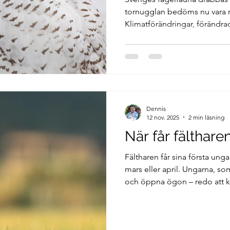
tornugglan bedöms nu vara n
Klimatförändringar, förändrad
föda har drivit arterna mot u
också att hamna på rödlistan, 
ekosystem är under press.
Dennis
12 nov. 2025
2 min läsning
När får fälthare
Fältharen får sina första unga
mars eller april. Ungarna, so
och öppna ögon – redo att kla
får du veta när de föds, hur 
sig i det öppna landskapet.