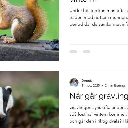
Under hösten kan man ofta s
träden med nötter i munnen. 
period där de samlar mat inf
egentligen till – och hur kom
gömt?
Dennis
11 nov. 2025
2 min läsning
När går grävling
Grävlingen syns ofta under s
spårlöst när vintern kommer.
och går den i riktig dvala? Hä
går i vintervila och hur den kl