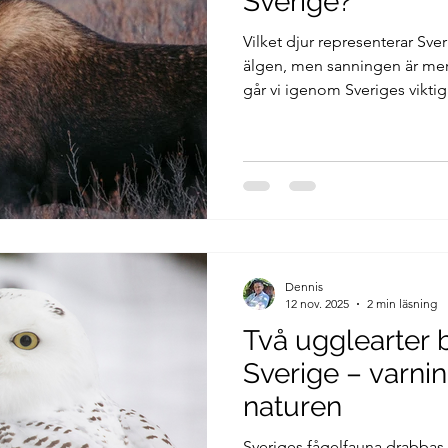
Sverige?
Vilket djur representerar Sve
älgen, men sanningen är mer 
går vi igenom Sveriges vikti
naturen och historien, och var
plats i vårt kulturarv.
Dennis
12 nov. 2025
2 min läsning
Två ugglearter
Sverige – varni
naturen
Sveriges fågelfauna drabbas 