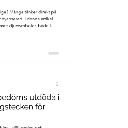
rige? Många tänker direkt på
nyanserad. I denna artikel
gaste djursymboler, både i
för just de fått en så stark
 bedöms utdöda i
ngstecken för
hårt – fjällugglan och