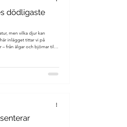
es dödligaste
natur, men vilka djur kan
här inlägget tittar vi på
 – från älgar och björnar till
h hur man kan vistas säkert i
esenterar