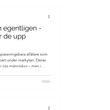
n egentligen -
r de upp
anpassningsbara allätare som
tbart under markytan. Deras
r oss människor – men i
unktion. Här får du veta vad
ör de bökar, och vilken roll de
emet.