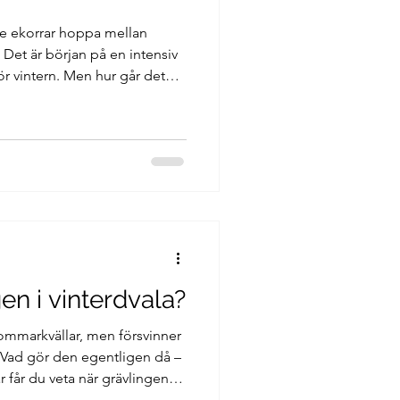
e ekorrar hoppa mellan
Det är början på en intensiv
ör vintern. Men hur går det
mer de ihåg var allt ligger
en i vinterdvala?
ommarkvällar, men försvinner
 Vad gör den egentligen då –
r får du veta när grävlingen
arar kylan.