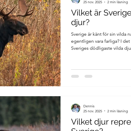
25 nov. 2025
2 min läsning
Vilket är Sverig
djur?
Sverige är känt för sin vilda 
egentligen vara farliga? I det 
Sveriges dödligaste vilda djur
huggormar och fästingar – oc
naturen.
Dennis
25 nov. 2025
2 min läsning
Vilket djur repr