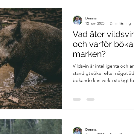
Dennis
12 nov. 2025
2 min läsning
Vad äter vildsvi
och varför böka
marken?
Vildsvin är intelligenta och 
ständigt söker efter något ä
bökande kan verka stökigt fö
naturen fyller det en viktig f
vildsvin egentligen äter, varf
spelar i det svenska ekosyst
Dennis