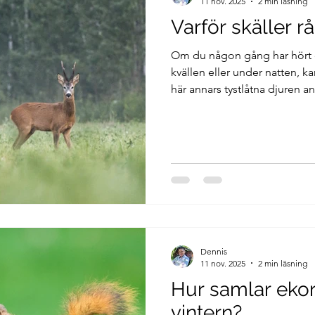
11 nov. 2025
2 min läsning
Varför skäller r
Om du någon gång har hört et
kvällen eller under natten, kan
här annars tystlåtna djuren a
ett sätt att kommunicera – m
betyder ljudet egentligen?
Dennis
11 nov. 2025
2 min läsning
Hur samlar ekor
vintern?