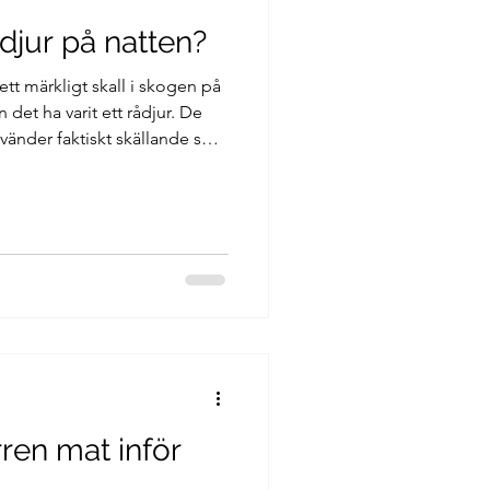
ådjur på natten?
t märkligt skall i skogen på
 det ha varit ett rådjur. De
nvänder faktiskt skällande som
en varför gör de det, och vad
ren mat inför