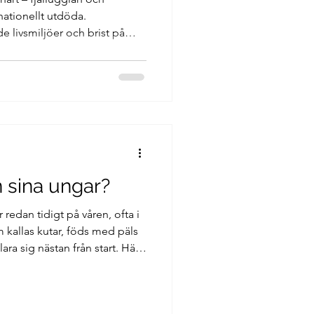
ationellt utdöda.
e livsmiljöer och brist på
trotning. Andra ugglor riskerar
vilket visar att Sveriges
n sina ungar?
r redan tidigt på våren, ofta i
m kallas kutar, föds med päls
ra sig nästan från start. Här
de växer upp och hur de klarar