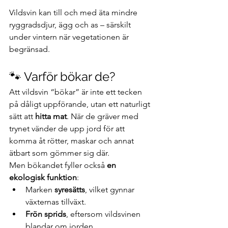
Vildsvin kan till och med äta mindre 
ryggradsdjur, ägg och as – särskilt 
under vintern när vegetationen är 
begränsad.
🐾 Varför bökar de?
Att vildsvin “bökar” är inte ett tecken 
på dåligt uppförande, utan ett naturligt 
sätt att 
hitta mat
. När de gräver med 
trynet vänder de upp jord för att 
komma åt rötter, maskar och annat 
ätbart som gömmer sig där.
Men bökandet fyller också 
en 
ekologisk funktion
:
Marken 
syresätts
, vilket gynnar 
växternas tillväxt.
Frön sprids
, eftersom vildsvinen 
blandar om jorden.