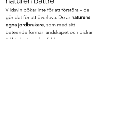
naturen bättre
Vildsvin bökar inte för att förstöra – de 
gör det för att överleva. De är 
naturens 
egna jordbrukare
, som med sitt 
beteende formar landskapet och bidrar 
till biologisk mångfald.
Så nästa gång du ser spår av vildsvin, 
tänk på att det du ser är 
spåren efter ett 
urgammalt och livsviktigt beteende.
Vill du läsa mer om vildsvin? Läs mer 
information om vildsvin
 här.
Visa alla
Senaste inlägg