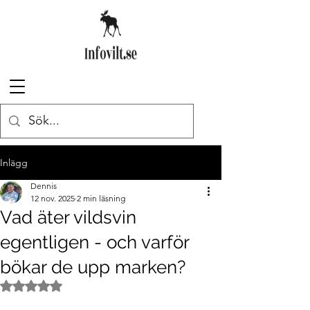
Inlägg
Dennis
12 nov. 2025
2 min läsning
Vad äter vildsvin
egentligen - och varför
bökar de upp marken?
Betygsatt till NaN av 5 stjärnor.